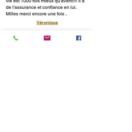
vie est 1000 fois mieux qu'avant!!!! Il a
de l'assurance et confiance en lui.
Milles merci encore une fois .
Véronique
Une année après avoir reçu la
magnifique prothèse que vous m’avez
produite, je voudrais redire combien je
me sens privilégiée d'avoir pu profiter
de votre expertise et de vos excellents
services. La prothèse a complètement
changé ma vie et je vous serai toujours
infiniment reconnaissante.
Bonnie Campbell