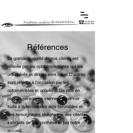
Références
La grande majorité de nos clients est
référée par les ophtalmologistes qui les
ont opérés et dirigés vers nous. D’autres
sont référés à l’occasion par les
optométristes et opticiens. De plus en
plus de personnes viennent nous voir
suite à la lecture des avis favorables et
des témoignages rédigés par des clients
satisfaits de leur prothèse et par notre
accueil.